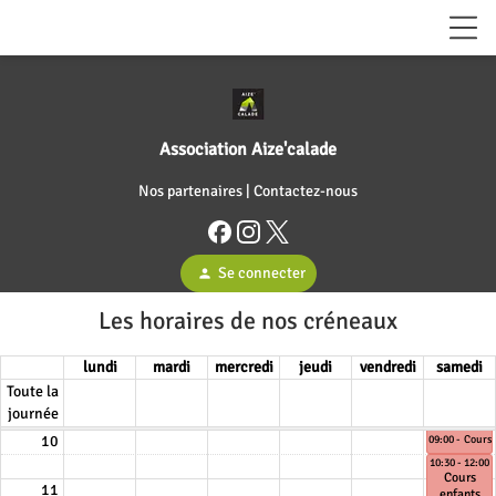
Association Aize'calade
Nos partenaires
|
Contactez-nous
Se connecter
person
Les horaires de nos créneaux
lundi
mardi
mercredi
jeudi
vendredi
samedi
Toute la
journée
10
Cours 
10:30 - 12:00
Cours
11
enfants