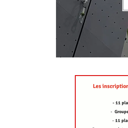
Les inscripti
- 11 pl
-
Groupe
-
11 pla