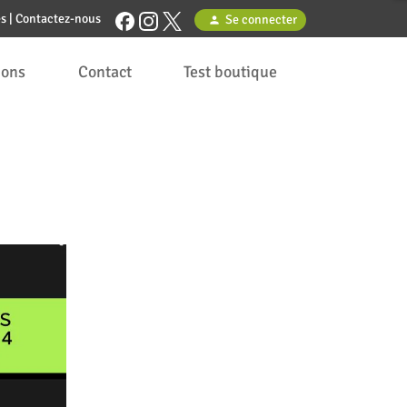
es
|
Contactez-nous
Se connecter
person
ions
Contact
Test boutique